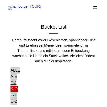
Zum
Inhalt
springen
Bucket List
Hamburg steckt voller Geschichten, spannender Orte
und Erlebnisse. Meine Ideen sammele ich in
Themenlisten und mit jeder neuen Entdeckung
wachsen die Listen ein Stück weiter. Vielleicht findest
auch du hier Inspiration.
ALLE
A-E
F-J
K-O
P-T
U-Z