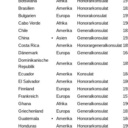
Botswana
Afrika
Honorarkonsulat
19
Brasilien
Amerika
Honorarkonsulat
18
Bulgarien
Europa
Honorakonsulat
19
Cabo Verde
Afrika
Honorarkonsulat
19
Chile
Amerika
Generalkonsulat
18
China
•
Asien
Generalkonsulat
19
Costa Rica
Amerika
Honorargeneralkonsulat
18
Dänemark
Europa
Generalkonsulat
16
Dominikanische
Amerika
Generalkonsulat
18
Republik
Ecuador
Amerika
Konsulat
18
El Salvador
Amerika
Honorarkonsulat
18
Finnland
Europa
Honorarkonsulat
19
Frankreich
Europa
Generalkonsulat
15
Ghana
Afrika
Generalkonsulat
19
Griechenland
Europa
Generalkonsulat
18
Guatemala
•
Amerika
Honorarkonsulat
18
Honduras
Amerika
Honorarkonsulat
19