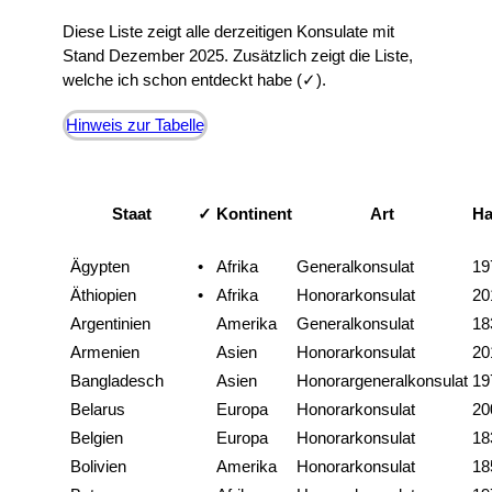
Diese Liste zeigt alle derzeitigen Konsulate mit
Stand Dezember 2025. Zusätzlich zeigt die Liste,
welche ich schon entdeckt habe (✓).
Hinweis zur Tabelle
Staat
✓
Kontinent
Art
H
Ägypten
•
Afrika
Generalkonsulat
19
Äthiopien
•
Afrika
Honorarkonsulat
20
Argentinien
Amerika
Generalkonsulat
18
Armenien
Asien
Honorarkonsulat
20
Bangladesch
Asien
Honorargeneralkonsulat
19
Belarus
Europa
Honorarkonsulat
20
Belgien
Europa
Honorarkonsulat
18
Bolivien
Amerika
Honorarkonsulat
18