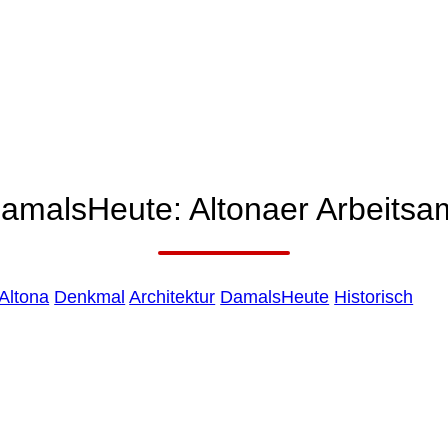
BURG ABC
amalsHeute: Altonaer Arbeitsa
+
Altona
Denkmal
Architektur
DamalsHeute
Historisch