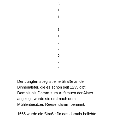
rt
1
2
.
1
1
.
2
0
2
4
Der Jungfernstieg ist eine Straße an der
Binnenalster, die es schon seit 1235 gibt.
Damals als Damm zum Aufstauen der Alster
angelegt, wurde sie erst nach dem
Mühlenbesitzer, Reesendamm benannt.
1665 wurde die Straße für das damals beliebte