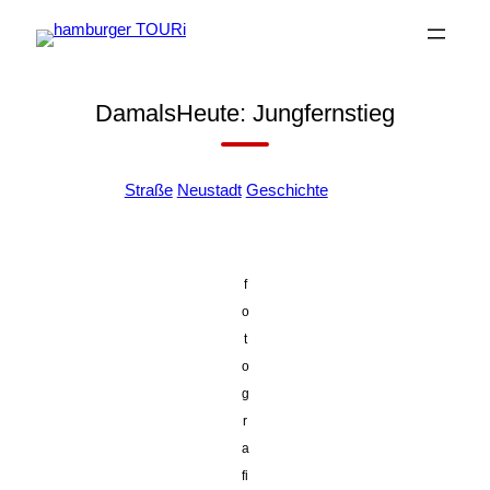
Zum
Inhalt
springen
DamalsHeute: Jungfernstieg
+
Straße
Neustadt
Geschichte
f
o
t
o
g
r
a
fi