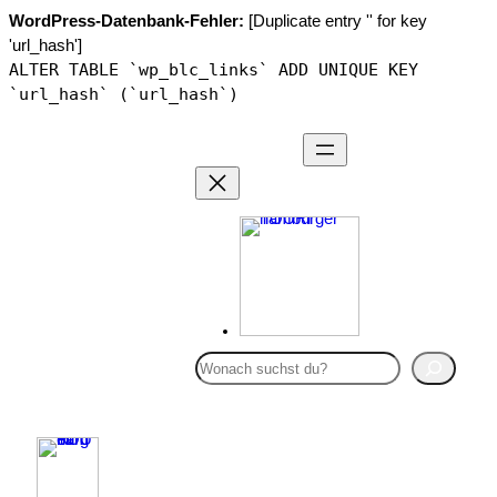
WordPress-Datenbank-Fehler:
[Duplicate entry '' for key
'url_hash']
ALTER TABLE `wp_blc_links` ADD UNIQUE KEY
`url_hash` (`url_hash`)
Zum
Inhalt
springen
S
u
c
BLOG
h
BUCKET LIST
e
HAMBURG ABC
n
ÜBER MICH