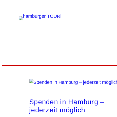
Zum
Inhalt
BLOG
BUCKET LIST
HAM
springen
Spenden in Hamburg –
jederzeit möglich