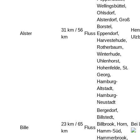
Wellingsbüttel,
Ohlsdorf,
Alsterdorf, Groß
Borstel,
31 km / 56
Hens
Alster
Fluss
Eppendorf,
km
Ulzb
Harvestehude,
Rotherbaum,
Winterhude,
Uhlenhorst,
Hohenfelde, St.
Georg,
Hamburg-
Altstadt,
Hamburg-
Neustadt
Bergedorf,
Billstedt,
23 km / 65
Billbrook, Horn,
Bei 
Bille
Fluss
km
Hamm-Süd,
Hammerbrook,