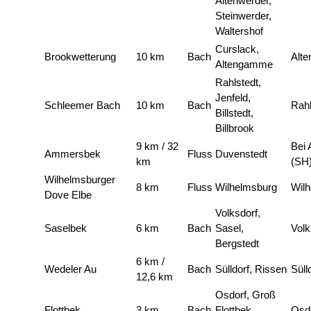
Altenwerder,
Steinwerder,
Waltershof
Curslack,
Brookwetterung
10 km
Bach
Alt
Altengamme
Rahlstedt,
Jenfeld,
Schleemer Bach
10 km
Bach
Rahl
Billstedt,
Billbrook
9 km / 32
Bei
Ammersbek
Fluss
Duvenstedt
km
(SH
Wilhelmsburger
8 km
Fluss
Wilhelmsburg
Wil
Dove Elbe
Volksdorf,
Saselbek
6 km
Bach
Sasel,
Volk
Bergstedt
6 km /
Wedeler Au
Bach
Sülldorf, Rissen
Süll
12,6 km
Osdorf, Groß
Flottbek
3 km
Bach
Flottbek,
Osd