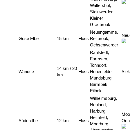
Waltershof,
Steinwerder,
Kleiner
Grasbrook
Neuengamme,
Neu
Gose Elbe
15 km
Fluss
Reitbrook,
Ochsenwerder
Rahlstedt,
Farmsen,
Tonndorf,
14 km / 20
Wandse
Fluss
Hohenfelde,
Siek
km
Mundsburg,
Barmbek,
Eilbek
Wilhelmsburg,
Neuland,
Harburg,
Moo
Heimfeld,
Süderelbe
12 km
Fluss
Och
Moorburg,