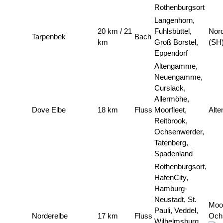
Rothenburgsort
Langenhorn,
20 km / 21
Fuhlsbüttel,
Nord
Tarpenbek
Bach
km
Groß Borstel,
(SH
Eppendorf
Altengamme,
Neuengamme,
Curslack,
Allermöhe,
Dove Elbe
18 km
Fluss
Moorfleet,
Alt
Reitbrook,
Ochsenwerder,
Tatenberg,
Spadenland
Rothenburgsort,
HafenCity,
Hamburg-
Neustadt, St.
Moo
Pauli, Veddel,
Norderelbe
17 km
Fluss
Och
Wilhelmsburg,