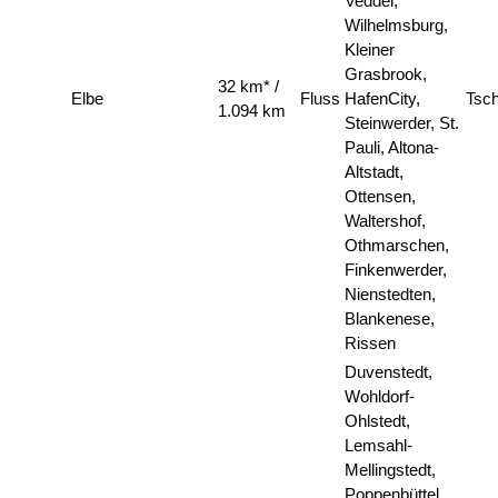
Veddel,
Wilhelmsburg,
Kleiner
Grasbrook,
32 km* /
Elbe
Fluss
HafenCity,
Tsc
1.094 km
Steinwerder, St.
Pauli, Altona-
Altstadt,
Ottensen,
Waltershof,
Othmarschen,
Finkenwerder,
Nienstedten,
Blankenese,
Rissen
Duvenstedt,
Wohldorf-
Ohlstedt,
Lemsahl-
Mellingstedt,
Poppenbüttel,