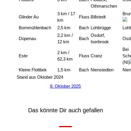
Othmarschen
3 km / 17
Bru
Glinder Au
Fluss
Billstedt
km
Bornmühlenbach
2,5 km
Bach
Lohbrügge
Loh
2,2 km /
Osdorf,
Düpenau
Bach
Osd
12 km
Iserbrook
Bei
2 km /
Este
Fluss
Cranz
Sch
62,3 km
(NI)
Kleine Flottbek
1,5 km
Bach
Nienstedten
Nien
Stand aus Oktober 2024
8. Oktober 2025
Das könnte Dir auch gefallen