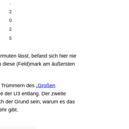
.
2
0
2
5
muten lässt, befand sich hier nie
 diese (Feld)mark am äußersten
n Trümmern des „
Großen
ie der U3 entlang. Der zweite
ch der Grund sein, warum es das
hr gibt.