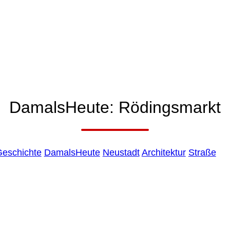
BURG ABC
DamalsHeute: Rödingsmarkt
+
eschichte
DamalsHeute
Neustadt
Architektur
Straße