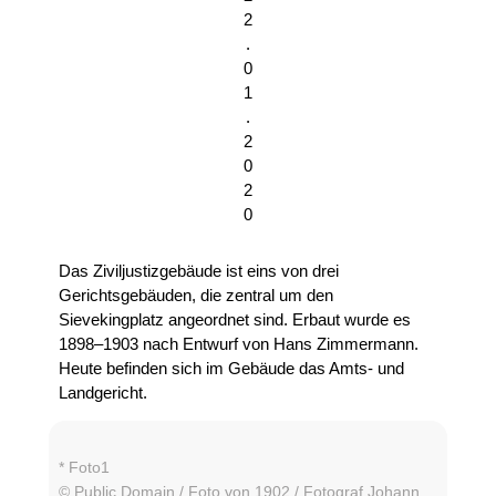
2
.
0
1
.
2
0
2
0
Das Ziviljustizgebäude ist eins von drei
Gerichtsgebäuden, die zentral um den
Sievekingplatz angeordnet sind. Erbaut wurde es
1898–1903 nach Entwurf von Hans Zimmermann.
Heute befinden sich im Gebäude das Amts- und
Landgericht.
* Foto1
© Public Domain / Foto von 1902 / Fotograf Johann