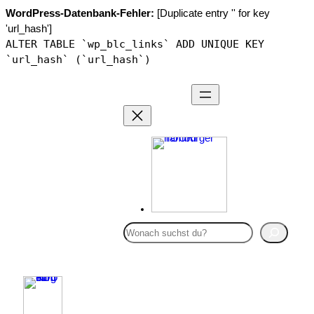
WordPress-Datenbank-Fehler:
[Duplicate entry '' for key
'url_hash']
ALTER TABLE `wp_blc_links` ADD UNIQUE KEY
`url_hash` (`url_hash`)
Zum
Inhalt
springen
S
u
c
BLOG
h
BUCKET LIST
e
HAMBURG ABC
n
ÜBER MICH